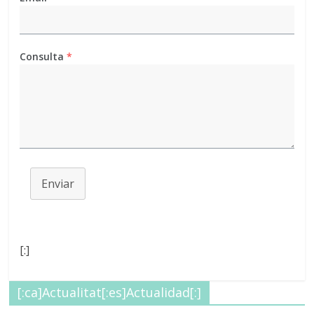
Consulta
*
Enviar
[:]
[:ca]Actualitat[:es]Actualidad[:]