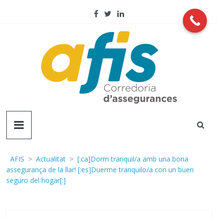
Skip
to
content
AFIS
Corredoria
d'assegurançes
AFIS
>
Actualitat
>
[:ca]Dorm tranquil/a amb una bona
assegurança de la llar! [:es]Duerme tranquilo/a con un buen
seguro del hogar[:]