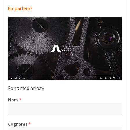
En parlem?
Font: mediario.tv
Nom
*
Cognoms
*