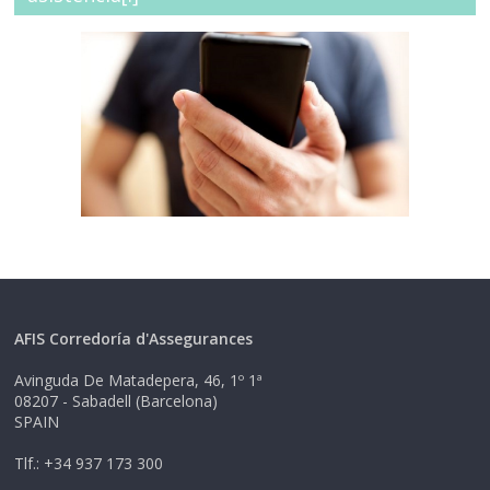
infraseguro[:ca]Regularitza els teus
capitals, evita situacions
d’infrassegurança.[:]
AFIS Corredoría d'Assegurances
Avinguda De Matadepera, 46, 1º 1ª
08207 - Sabadell (Barcelona)
SPAIN
Tlf.: +34 937 173 300