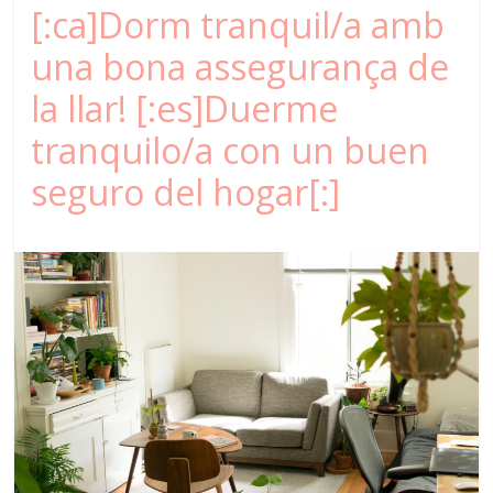
[:ca]Dorm tranquil/a amb
una bona assegurança de
la llar! [:es]Duerme
tranquilo/a con un buen
seguro del hogar[:]