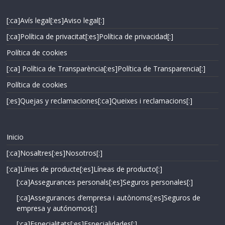
[:ca]Avís legal[:es]Aviso legal[:]
[:ca]Política de privacitat[:es]Política de privacidad[:]
Política de cookies
[:ca] Política de Transparència[:es]Política de Transparencia[:]
Política de cookies
[:es]Quejas y reclamaciones[:ca]Queixes i reclamacions[:]
Inicio
[:ca]Nosaltres[:es]Nosotros[:]
[:ca]Línies de producte[:es]Líneas de producto[:]
[:ca]Assegurances personals[:es]Seguros personales[:]
[:ca]Assegurances d’empresa i autònoms[:es]Seguros de
empresa y autónomos[:]
[:ca]Especialitats[:es]Especialidades[:]