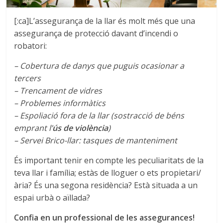
[:ca]L’assegurança de la llar és molt més que una
assegurança de protecció davant d’incendi o
robatori:
– Cobertura de danys que puguis ocasionar a
tercers
– Trencament de vidres
– Problemes informàtics
– Espoliació fora de la llar (sostracció de béns
emprant l’
ús de violència
)
– Servei Brico-llar: tasques de manteniment
És important tenir en compte les peculiaritats de la
teva llar i família; estàs de lloguer o ets propietari/
ària? És una segona residència? Està situada a un
espai urbà o aïllada?
Confia en un professional de les assegurances!