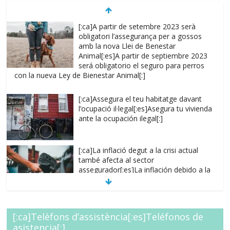
[:ca]A partir de setembre 2023 serà
obligatori l’assegurança per a gossos
amb la nova Llei de Benestar
Animal[:es]A partir de septiembre 2023
será obligatorio el seguro para perros
con la nueva Ley de Bienestar Animal[:]
[:ca]Assegura el teu habitatge davant
l’ocupació il·legal[:es]Asegura tu vivienda
ante la ocupación ilegal[:]
[:ca]La inflació degut a la crisi actual
també afecta al sector
assegurador[:es]La inflación debido a la
crisis actual también afecta al sector
asegurador[:]
[:es]Regulariza tus capitales, evita
[:ca]Telèfons d’assistència[:es]Teléfonos de
situaciones de
asistencia[:]