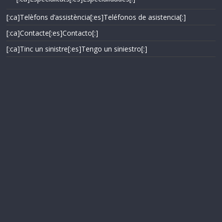
[:ca]Telèfons d’assistència[:es]Teléfonos de asistencia[:]
[:ca]Contacte[:es]Contacto[:]
[:ca]Tinc un sinistre[:es]Tengo un siniestro[:]