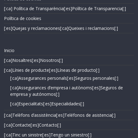
[:ca] Política de Transparència[:es]Política de Transparencia[:]
Política de cookies
[:es]Quejas y reclamaciones[:ca]Queixes i reclamacions[:]
Inicio
[:ca]Nosaltres[:es]Nosotros[:]
[:ca]Línies de producte[:es]Líneas de producto[:]
[:ca]Assegurances personals[:es]Seguros personales[:]
[:ca]Assegurances d’empresa i autònoms[:es]Seguros de
empresa y autónomos[:]
[:ca]Especialitats[:es]Especialidades[:]
[:ca]Telèfons d’assistència[:es]Teléfonos de asistencia[:]
[:ca]Contacte[:es]Contacto[:]
[:ca]Tinc un sinistre[:es]Tengo un siniestro[:]