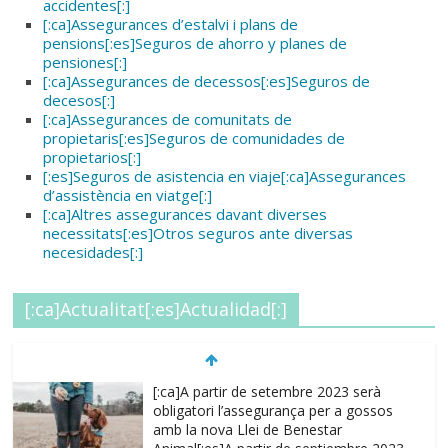
accidentes[:]
[:ca]Assegurances d’estalvi i plans de
pensions[:es]Seguros de ahorro y planes de
pensiones[:]
[:ca]Assegurances de decessos[:es]Seguros de
decesos[:]
[:ca]Assegurances de comunitats de
propietaris[:es]Seguros de comunidades de
propietarios[:]
[:es]Seguros de asistencia en viaje[:ca]Assegurances
d’assistència en viatge[:]
[:ca]Altres assegurances davant diverses
necessitats[:es]Otros seguros ante diversas
necesidades[:]
[:ca]Actualitat[:es]Actualidad[:]
[:ca]A partir de setembre 2023 serà
obligatori l’assegurança per a gossos
amb la nova Llei de Benestar