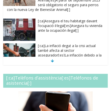
Animal[:es]A partir de septiembre 2023
será obligatorio el seguro para perros
con la nueva Ley de Bienestar Animal[:]
[:ca]Assegura el teu habitatge davant
l’ocupació il·legal[:es]Asegura tu vivienda
ante la ocupación ilegal[:]
[:ca]La inflació degut a la crisi actual
també afecta al sector
assegurador[:es]La inflación debido a la
crisis actual también afecta al sector
asegurador[:]
[:es]Regulariza tus capitales, evita
[:ca]Telèfons d’assistència[:es]Teléfonos de
situaciones de
asistencia[:]
infraseguro[:ca]Regularitza els teus
capitals, evita situacions
d’infrassegurança.[:]