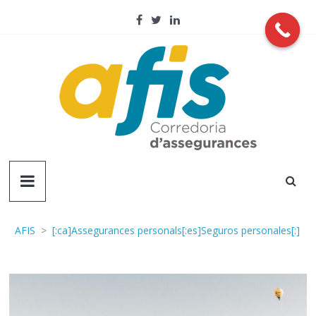
Skip
to
content
AFIS
Corredoria
d'assegurançes
AFIS
>
[:ca]Assegurances personals[:es]Seguros personales[:]