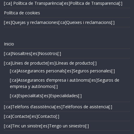
[:ca] Política de Transparència[:es]Política de Transparencia[:]
Política de cookies
[:es]Quejas y reclamaciones[:ca]Queixes i reclamacions[:]
Inicio
[:ca]Nosaltres[:es]Nosotros[:]
[:ca]Línies de producte[:es]Líneas de producto[:]
[:ca]Assegurances personals[:es]Seguros personales[:]
[:ca]Assegurances d’empresa i autònoms[:es]Seguros de
empresa y autónomos[:]
[:ca]Especialitats[:es]Especialidades[:]
[:ca]Telèfons d’assistència[:es]Teléfonos de asistencia[:]
[:ca]Contacte[:es]Contacto[:]
[:ca]Tinc un sinistre[:es]Tengo un siniestro[:]