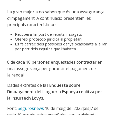
La gran majoria no saben que és una assegurança
d’impagament. A continuació presentem les
principals característiques:
Recupera l’import de rebuts impagats
Ofereix protecció jurídica al propietari
Es fa càrrec dels possibles danys ocasionats a la llar
per part dels inquilins que l’habiten.
8 de cada 10 persones enquestades contractarien
una assegurança per garantir el pagament de
la renda!
Dades extretes de la
I Enquesta sobre
l’impagament del Lloguer a Espanya realitza per
la
insurtech
Lovys
.
Font:
Segurosnews
10 de maig del 2022[:es]7 de
cada 10 propietarios españoles con la vivienda