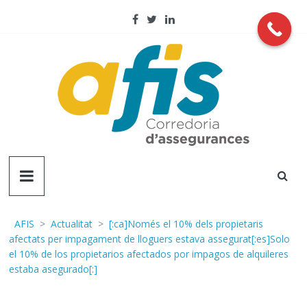
Skip
to
content
AFIS
Corredoria
d'assegurançes
AFIS
>
Actualitat
>
[:ca]Només el 10% dels propietaris
afectats per impagament de lloguers estava assegurat[:es]Solo
el 10% de los propietarios afectados por impagos de alquileres
estaba asegurado[:]