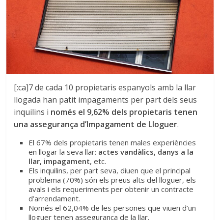
[:ca]7 de cada 10 propietaris espanyols amb la llar
llogada han patit impagaments per part dels seus
inquilins i
només el 9,62% dels propietaris tenen
una assegurança d’Impagament de Lloguer
.
El 67% dels propietaris tenen males experiències
en llogar la seva llar:
actes vandàlics, danys a la
llar
, impagament
, etc.
Els inquilins, per part seva, diuen que el principal
problema (70%) són els preus alts del lloguer, els
avals i els requeriments per obtenir un contracte
d’arrendament.
Només el 62,04% de les persones que viuen d’un
lloguer tenen assegurança de la llar.