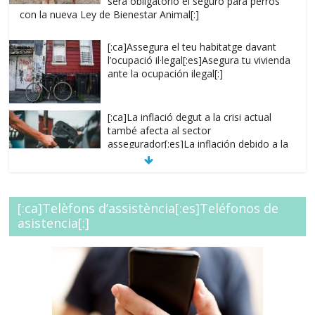
será obligatorio el seguro para perros
con la nueva Ley de Bienestar Animal[:]
[:ca]Assegura el teu habitatge davant
l’ocupació il·legal[:es]Asegura tu vivienda
ante la ocupación ilegal[:]
[:ca]La inflació degut a la crisi actual
també afecta al sector
assegurador[:es]La inflación debido a la
crisis actual también afecta al sector
asegurador[:]
[:es]Regulariza tus capitales, evita
[:ca]Telèfons d’assistència[:es]Teléfonos de
situaciones de
asistencia[:]
infraseguro[:ca]Regularitza els teus
capitals, evita situacions
d’infrassegurança.[:]