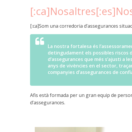
[:ca]Nosaltres[:es]No
[:ca]Som una corredoria d’assegurances situa
La nostra fortalesa és l’assessoram
detingudament els possibles riscos d
d’assegurances que més s’ajusti a l
anys de vivències en el sector, traç
companyies d’assegurances de confi
Afis està formada per un gran equip de persone
d’assegurances.