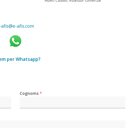
Albert Castillo. Assessor comercial
-afis@e-afis.com
lem per W
hatsapp?
Cognoms
*