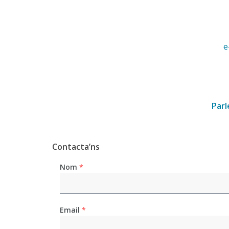
e
Par
Contacta’ns
Nom
*
Email
*