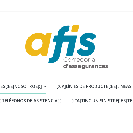
ES[:ES]NOSOTROS[:]
[:CA]LÍNIES DE PRODUCTE[:ES]LÍNEAS
S]TELÉFONOS DE ASISTENCIA[:]
[:CA]TINC UN SINISTRE[:ES]T