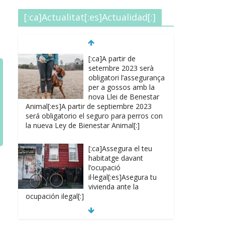
[:ca]Actualitat[:es]Actualidad[:]
[:ca]A partir de
setembre 2023 serà
obligatori l’assegurança
per a gossos amb la
nova Llei de Benestar
Animal[:es]A partir de septiembre 2023
será obligatorio el seguro para perros con
la nueva Ley de Bienestar Animal[:]
[:ca]Assegura el teu
habitatge davant
l’ocupació
il·legal[:es]Asegura tu
vivienda ante la
ocupación ilegal[:]
[:ca]La inflació degut a