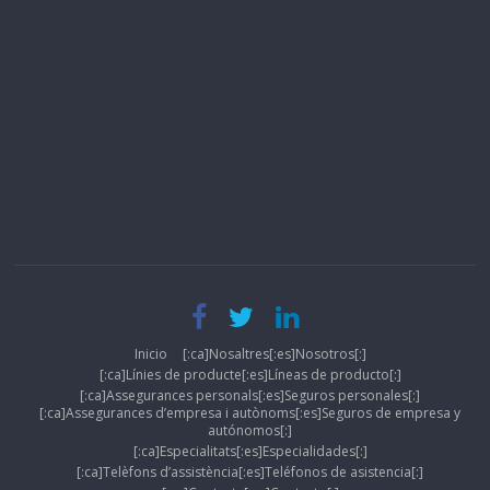
Inicio
[:ca]Nosaltres[:es]Nosotros[:]
[:ca]Línies de producte[:es]Líneas de producto[:]
[:ca]Assegurances personals[:es]Seguros personales[:]
[:ca]Assegurances d’empresa i autònoms[:es]Seguros de empresa y
autónomos[:]
[:ca]Especialitats[:es]Especialidades[:]
[:ca]Telèfons d’assistència[:es]Teléfonos de asistencia[:]