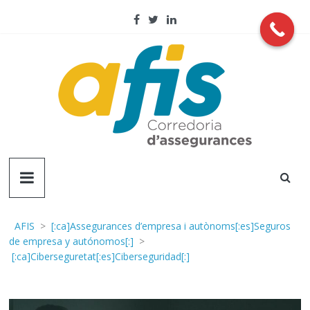
Skip
to
content
AFIS
Corredoria
d'assegurançes
AFIS
>
[:ca]Assegurances d’empresa i autònoms[:es]Seguros
de empresa y autónomos[:]
>
[:ca]Ciberseguretat[:es]Ciberseguridad[:]