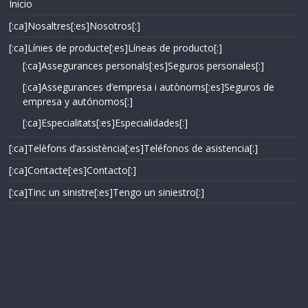
Inicio
[:ca]Nosaltres[:es]Nosotros[:]
[:ca]Línies de producte[:es]Líneas de producto[:]
[:ca]Assegurances personals[:es]Seguros personales[:]
[:ca]Assegurances d’empresa i autònoms[:es]Seguros de
empresa y autónomos[:]
[:ca]Especialitats[:es]Especialidades[:]
[:ca]Telèfons d’assistència[:es]Teléfonos de asistencia[:]
[:ca]Contacte[:es]Contacto[:]
[:ca]Tinc un sinistre[:es]Tengo un siniestro[:]