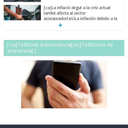
[:ca]La inflació degut a la crisi actual
també afecta al sector
assegurador[:es]La inflación debido a la
crisis actual también afecta al sector
asegurador[:]
[:es]Regulariza tus capitales, evita
[:ca]Telèfons d’assistència[:es]Teléfonos de
situaciones de
asistencia[:]
infraseguro[:ca]Regularitza els teus
capitals, evita situacions
d’infrassegurança.[:]