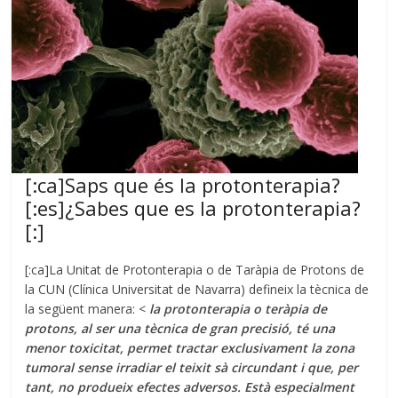
[:ca]Saps que és la protonterapia?
[:es]¿Sabes que es la protonterapia?
[:]
[:ca]La Unitat de Protonterapia o de Taràpia de Protons de
la CUN (Clínica Universitat de Navarra) defineix la tècnica de
la següent manera: <
la protonterapia o teràpia de
protons, al ser una tècnica de gran precisió, té una
menor toxicitat, permet tractar exclusivament la zona
tumoral sense irradiar el teixit sà circundant i que, per
tant, no produeix efectes adversos. Està especialment