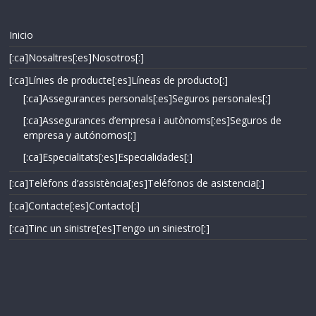
Inicio
[:ca]Nosaltres[:es]Nosotros[:]
[:ca]Línies de producte[:es]Líneas de producto[:]
[:ca]Assegurances personals[:es]Seguros personales[:]
[:ca]Assegurances d’empresa i autònoms[:es]Seguros de
empresa y autónomos[:]
[:ca]Especialitats[:es]Especialidades[:]
[:ca]Telèfons d’assistència[:es]Teléfonos de asistencia[:]
[:ca]Contacte[:es]Contacto[:]
[:ca]Tinc un sinistre[:es]Tengo un siniestro[:]