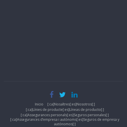
Inicio
[:ca]Nosaltres[:es]Nosotros[:]
[:ca]Línies de producte[:es]Líneas de producto[:]
[:ca]Assegurances personals[:es]Seguros personales[:]
[:ca]Assegurances d’empresa i autònoms[:es]Seguros de empresa y
autónomos[:]