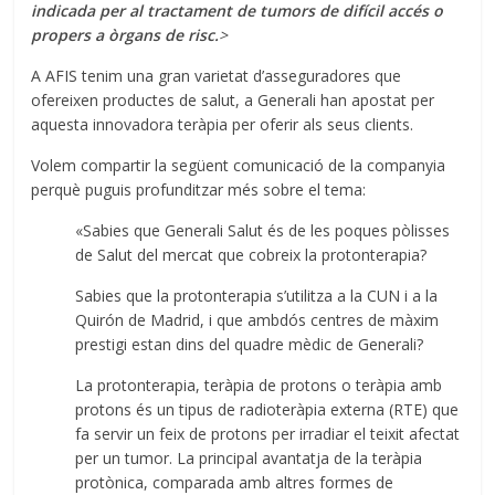
indicada per al tractament de tumors de difícil accés o
propers a òrgans de risc.
>
A AFIS tenim una gran varietat d’asseguradores que
ofereixen productes de salut, a Generali han apostat per
aquesta innovadora teràpia per oferir als seus clients.
Volem compartir la següent comunicació de la companyia
perquè puguis profunditzar més sobre el tema:
«Sabies que Generali Salut és de les poques pòlisses
de Salut del mercat que cobreix la protonterapia?
Sabies que la protonterapia s’utilitza a la CUN i a la
Quirón de Madrid, i que ambdós centres de màxim
prestigi estan dins del quadre mèdic de Generali?
La protonterapia, teràpia de protons o teràpia amb
protons és un tipus de radioteràpia externa (RTE) que
fa servir un feix de protons per irradiar el teixit afectat
per un tumor. La principal avantatja de la teràpia
protònica, comparada amb altres formes de