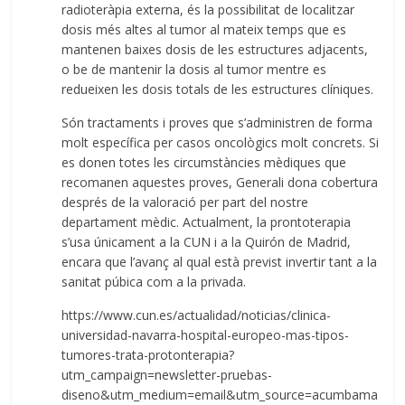
radioteràpia externa, és la possibilitat de localitzar
dosis més altes al tumor al mateix temps que es
mantenen baixes dosis de les estructures adjacents,
o be de mantenir la dosis al tumor mentre es
redueixen les dosis totals de les estructures clíniques.
Són tractaments i proves que s’administren de forma
molt específica per casos oncològics molt concrets. Si
es donen totes les circumstàncies mèdiques que
recomanen aquestes proves, Generali dona cobertura
després de la valoració per part del nostre
departament mèdic. Actualment, la prontoterapia
s’usa únicament a la CUN i a la Quirón de Madrid,
encara que l’avanç al qual està previst invertir tant a la
sanitat púbica com a la privada.
https://www.cun.es/actualidad/noticias/clinica-
universidad-navarra-hospital-europeo-mas-tipos-
tumores-trata-protonterapia?
utm_campaign=newsletter-pruebas-
diseno&utm_medium=email&utm_source=acumbama