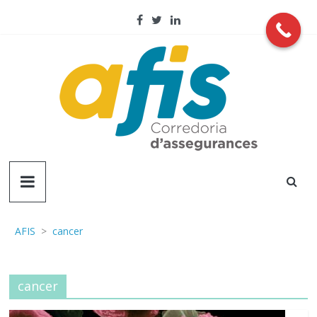
Skip
to
content
AFIS
Corredoria
d'assegurançes
AFIS
>
cancer
cancer