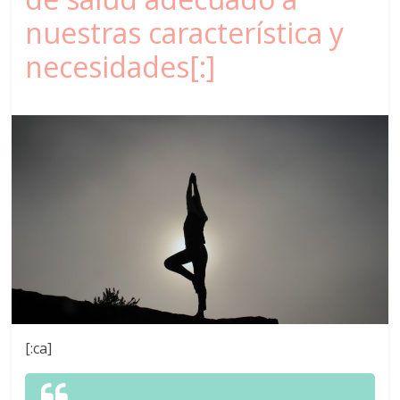
nuestras característica y
necesidades[:]
[:ca]