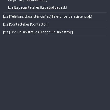
[:ca]Especialitats[:es]Especialidades[:]
[:ca]Telèfons d’assistència[:es]Teléfonos de asistencia[:]
[:ca]Contacte[:es]Contacto[:]
[:ca]Tinc un sinistre[:es]Tengo un siniestro[:]