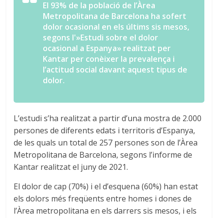
El 93% de la població de l’Àrea
Metropolitana de Barcelona ha sofert
dolor ocasional en els últims sis mesos,
segons l'»Estudi sobre el dolor
ocasional a Espanya» realitzat per
Kantar per conèixer la prevalença i
l’actitud social davant aquest tipus de
dolor.
L’estudi s’ha realitzat a partir d’una mostra de 2.000
persones de diferents edats i territoris d’Espanya,
de les quals un total de 257 persones son de l’Àrea
Metropolitana de Barcelona, segons l’informe de
Kantar realitzat el juny de 2021.
El dolor de cap (70%) i el d’esquena (60%) han estat
els dolors més freqüents entre homes i dones de
l’Àrea metropolitana en els darrers sis mesos, i els