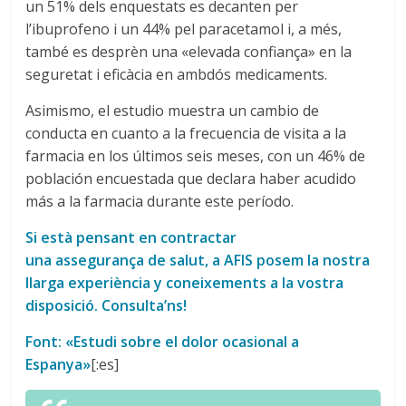
un 51% dels enquestats es decanten per
l’ibuprofeno i un 44% pel paracetamol i, a més,
també es desprèn una «elevada confiança» en la
seguretat i eficàcia en ambdós medicaments.
Asimismo, el estudio muestra un cambio de
conducta en cuanto a la frecuencia de visita a la
farmacia en los últimos seis meses, con un 46% de
población encuestada que declara haber acudido
más a la farmacia durante este período.
Si està pensant en contractar
una
assegurança
de
salut
, a AFIS posem la nostra
llarga experiència y coneixements a la vostra
disposició. Consulta’ns!
Font: «Estudi sobre el dolor ocasional a
Espanya»
[:es]