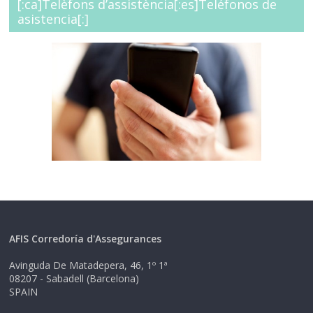
[:ca]Telèfons d’assistència[:es]Teléfonos de
situaciones de
asistencia[:]
infraseguro[:ca]Regularitza els teus
capitals, evita situacions
d’infrassegurança.[:]
AFIS Corredoría d'Assegurances
Avinguda De Matadepera, 46, 1º 1ª
08207 - Sabadell (Barcelona)
SPAIN