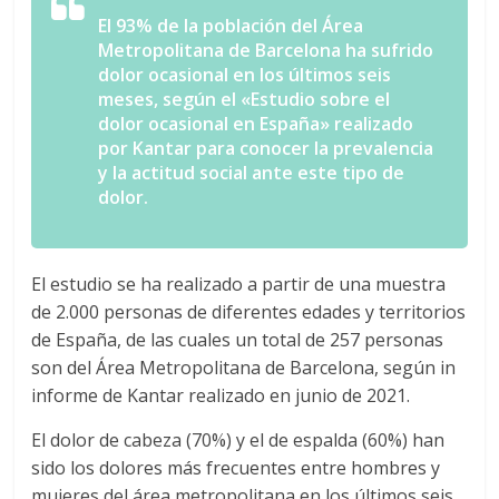
El 93% de la población del Área
Metropolitana de Barcelona ha sufrido
dolor ocasional en los últimos seis
meses, según el «Estudio sobre el
dolor ocasional en España» realizado
por Kantar para conocer la prevalencia
y la actitud social ante este tipo de
dolor.
El estudio se ha realizado a partir de una muestra
de 2.000 personas de diferentes edades y territorios
de España, de las cuales un total de 257 personas
son del Área Metropolitana de Barcelona, según in
informe de Kantar realizado en junio de 2021.
El dolor de cabeza (70%) y el de espalda (60%) han
sido los dolores más frecuentes entre hombres y
mujeres del área metropolitana en los últimos seis