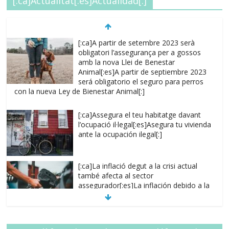
[:ca]Actualitat[:es]Actualidad[:]
[:ca]A partir de setembre 2023 serà
obligatori l’assegurança per a gossos
amb la nova Llei de Benestar
Animal[:es]A partir de septiembre 2023
será obligatorio el seguro para perros
con la nueva Ley de Bienestar Animal[:]
[:ca]Assegura el teu habitatge davant
l’ocupació il·legal[:es]Asegura tu vivienda
ante la ocupación ilegal[:]
[:ca]La inflació degut a la crisi actual
també afecta al sector
assegurador[:es]La inflación debido a la
crisis actual también afecta al sector
asegurador[:]
[:es]Regulariza tus capitales, evita