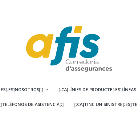
ES[:ES]NOSOTROS[:]
[:CA]LÍNIES DE PRODUCTE[:ES]LÍNEAS
S]TELÉFONOS DE ASISTENCIA[:]
[:CA]TINC UN SINISTRE[:ES]T