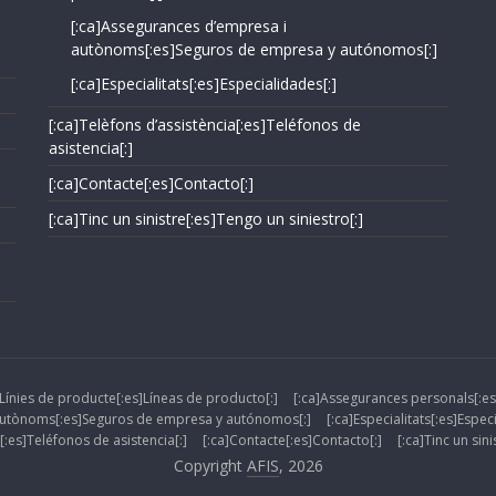
[:ca]Assegurances d’empresa i
autònoms[:es]Seguros de empresa y autónomos[:]
[:ca]Especialitats[:es]Especialidades[:]
[:ca]Telèfons d’assistència[:es]Teléfonos de
asistencia[:]
[:ca]Contacte[:es]Contacto[:]
[:ca]Tinc un sinistre[:es]Tengo un siniestro[:]
]Línies de producte[:es]Líneas de producto[:]
[:ca]Assegurances personals[:es
autònoms[:es]Seguros de empresa y autónomos[:]
[:ca]Especialitats[:es]Espec
[:es]Teléfonos de asistencia[:]
[:ca]Contacte[:es]Contacto[:]
[:ca]Tinc un sin
Copyright
AFIS
, 2026