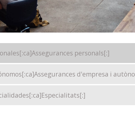
onales[:ca]Assegurances personals[:]
tónomos[:ca]Assegurances d'empresa i autòno
cialidades[:ca]Especialitats[:]