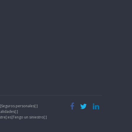
]Seguros personales[:]
ialidades[:]
istre[:es]Tengo un siniestro[:]