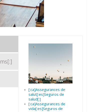
ms[:]
[:ca]Assegurances de
salut[:es]Seguros de
salud[:]
[:ca]Assegurances de
vida[:es]Seguros de