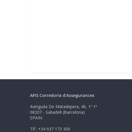
AFIS Corredoría d'Assegurances
Avinguda De Matadepera, 46, 1º 1ª
08207 - Sabadell (Barcelona)
SPAIN
Tlf.: +34 937 173 300