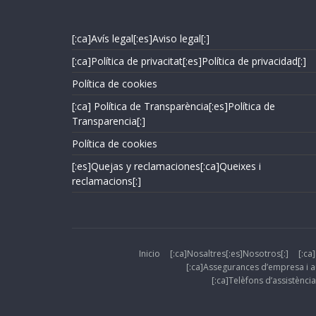
[:ca]Avís legal[:es]Aviso legal[:]
[:ca]Política de privacitat[:es]Política de privacidad[:]
Política de cookies
[:ca] Política de Transparència[:es]Política de
Transparencia[:]
Política de cookies
[:es]Quejas y reclamaciones[:ca]Queixes i
reclamacions[:]
Inicio
[:ca]Nosaltres[:es]Nosotros[:]
[:ca
[:ca]Assegurances d’empresa i 
[:ca]Telèfons d’assistència