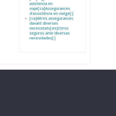
asistencia en
viaje[:ca]Assegurances
d’assistència en viatge[:]
[:ca]Altres assegurances
davant diverses
necessitats[:es]Otros
seguros ante diversas
necesidades[:]