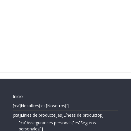
Inicio
[:ca]Nosaltres[:es]Nosotros[:]
[:ca]Línies de producte[:es]Líneas de producto[:]
[:ca]Assegurances personals[:es]Seguros
personales[:]